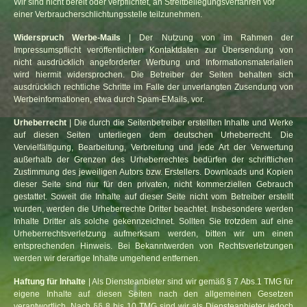
Wir sind nicht bereit oder verpflichtet, an Streitbeilegungsverfahren vor
einer Verbraucherschlichtungsstelle teilzunehmen.
Widerspruch Werbe-Mails
| Der Nutzung von im Rahmen der
Impressumspflicht veröffentlichten Kontaktdaten zur Übersendung von
nicht ausdrücklich angeforderter Werbung und Informationsmaterialien
wird hiermit widersprochen. Die Betreiber der Seiten behalten sich
ausdrücklich rechtliche Schritte im Falle der unverlangten Zusendung von
Werbeinformationen, etwa durch Spam-EMails, vor.
Urheberrecht
| Die durch die Seitenbetreiber erstellten Inhalte und Werke
auf diesen Seiten unterliegen dem deutschen Urheberrecht. Die
Vervielfältigung, Bearbeitung, Verbreitung und jede Art der Verwertung
außerhalb der Grenzen des Urheberrechtes bedürfen der schriftlichen
Zustimmung des jeweiligen Autors bzw. Erstellers. Downloads und Kopien
dieser Seite sind nur für den privaten, nicht kommerziellen Gebrauch
gestattet. Soweit die Inhalte auf dieser Seite nicht vom Betreiber erstellt
wurden, werden die Urheberrechte Dritter beachtet. Insbesondere werden
Inhalte Dritter als solche gekennzeichnet. Sollten Sie trotzdem auf eine
Urheberrechtsverletzung aufmerksam werden, bitten wir um einen
entsprechenden Hinweis. Bei Bekanntwerden von Rechtsverletzungen
werden wir derartige Inhalte umgehend entfernen.
Haftung für Inhalte
| Als Diensteanbieter sind wir gemäß § 7 Abs.1 TMG für
eigene Inhalte auf diesen Seiten nach den allgemeinen Gesetzen
verantwortlich. Nach §§ 8 bis 10 TMG sind wir als Diensteanbieter jedoch