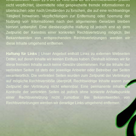
nicht verpflichtet, übermittelte oder gespeicherte fremde Informationen zu
überwachen oder nach Umständen zu forschen, die auf eine rechtswidrige
Tätigkeit hinweisen. Verpflichtungen zur Entfernung oder Sperrung der
Nutzung von Informationen nach den allgemeinen Gesetzen bleiben
hiervon unberührt. Eine diesbezügliche Haftung ist jedoch erst ab dem
Zeitpunkt der Kenntnis einer konkreten Rechtsverletzung möglich. Bei
Bekanntwerden von entsprechenden Rechtsverletzungen werden wir
diese Inhalte umgehend entfernen.
Haftung für Links
| Unser Angebot enthält Links zu externen Webseiten
Dritter, auf deren Inhalte wir keinen Einfluss haben. Deshalb können wir für
diese fremden Inhalte auch keine Gewähr übernehmen. Für die Inhalte der
verlinkten Seiten ist stets der jeweilige Anbieter oder Betreiber der Seiten
verantwortlich. Die verlinkten Seiten wurden zum Zeitpunkt der Verlinkung
auf mögliche Rechtsverstöße überprüft. Rechtswidrige Inhalte waren zum
Zeitpunkt der Verlinkung nicht erkennbar. Eine permanente inhaltliche
Kontrolle der verlinkten Seiten ist jedoch ohne konkrete Anhaltspunkte
einer Rechtsverletzung nicht zumutbar. Bei Bekanntwerden von
Rechtsverletzungen werden wir derartige Links umgehend entfernen.