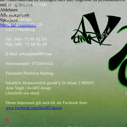
und zu optimieren.
Angaben gemäß $ 5 TMG
Ablehnen
Arne Vogel
Alle akzeptieren
dwARV-design
Speichern
Bennigsenstraße 19
Mehr Informationen
21073 Hamburg
Tel: 040 - 71 66 81 19
Fax: 040 - 71 66 81 20
E-Mail: info(at)dwARV.net
Steuernummer: 47/256/01625
Finanzamt Hamburg-Harburg
Inhaltlich Verantwortlich gemäß § 10 Absatz 3 MDStV:
Arne Vogel | dwARV-design
(Anschrift wie oben)
Dieses Impressum gilt auch für die Facebook Seite:
www.facebook.com/dwARV.design