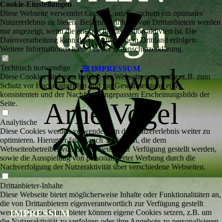
Cookie-Einstellungen
Diese Webseite verwendet Cookies, um Besuchern ein optimales
design
Nutzererlebnis zu bieten. Bestimmte Inhalte von Drittanbietern werden
nur angezeigt, wenn die entsprechende Option aktiviert ist. Die
Datenverarbeitung kann dann auch in einem Drittland erfolgen.
Weitere Informationen hierzu in der Datenschutzerklärung.
Technisch notwendige
design work
IMPRESSUM
Diese Cookies sind zum Betrieb der Webseite notwendig, z.B. zum
Schutz vor Hackerangriffen und zur Gewährleistung eines
konsistenten und der Nachfrage angepassten Erscheinungsbilds der
Arne Vogel
Seite.
Analytische
Diese Cookies werden verwendet, um das Nutzererlebnis weiter zu
optimieren. Hierunter fallen auch Statistiken, die dem
Webseitenbetreiber von Drittanbietern zur Verfügung gestellt werden,
sowie die Ausspielung von personalisierter Werbung durch die
Nachverfolgung der Nutzeraktivität über verschiedene Webseiten.
Drittanbieter-Inhalte
Diese Webseite bietet möglicherweise Inhalte oder Funktionalitäten an,
die von Drittanbietern eigenverantwortlich zur Verfügung gestellt
IMPR
E
SSUM
werden. Diese Drittanbieter können eigene Cookies setzen, z.B. um
die Nutzeraktivität zu verfolgen oder ihre Angebote zu personalisieren